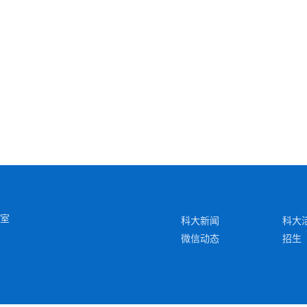
6室
科大新闻
科大
微信动态
招生