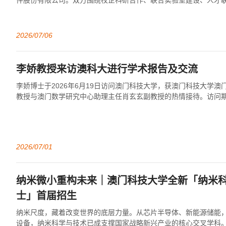
件股份有限公司。双方围绕校企科研合作、联合实验室建设、人才
及科技成果转化等议题开展座谈交流。...
2026/07/06
李娇教授来访澳科大进行学术报告及交流
李娇博士于2026年6月19日访问澳门科技大学，获澳门科技大学
教授与澳门数学研究中心助理主任肖玄玄副教授的热情接待。访问
随机取样与重构在平移不变空间中的理...
2026/07/01
纳米微小重构未来｜澳门科技大学全新「纳米
士」首届招生
纳米尺度，藏着改变世界的底层力量。从芯片半导体、新能源储能
设备，纳米科学与技术已成支撑国家战略新兴产业的核心交叉学科