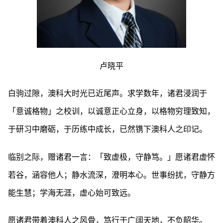
卢晓平
白驹过隙，澳科大时光已近尾声。求学数年，诸君浸润于
「意诚格物」之校训，以诚意正心立身，以格物穷理致知，
于研习中磨砺，于历练中成长，已然镌下澳科人之印记。
临别之际，赠诸君一言：「致虚极，守静笃。」愿诸君虚怀
若谷，涵容他人；静水流深，澄明本心。世事纷扰，守静方
能生慧；学海无涯，虚心始可致远。
愿诸君带着澳科人之风骨，笃行于广阔天地，不负韶华。