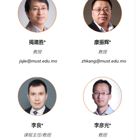
揭建胜*
康振辉*
教授
教授
jsjie@must.edu.mo
zhkang@must.edu.mo
李良*
李彦光*
课程主任/教授
教授