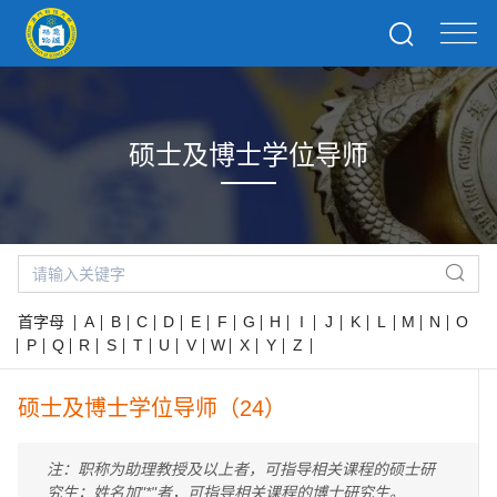
硕士及博士学位导师
首字母
A
B
C
D
E
F
G
H
I
J
K
L
M
N
O
P
Q
R
S
T
U
V
W
X
Y
Z
硕士及博士学位导师（24）
注：职称为助理教授及以上者，可指导相关课程的硕士研
究生；姓名加"*"者，可指导相关课程的博士研究生。