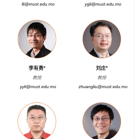
lli@must.edu.mo
ygli@must.edu.mo
李有勇*
刘庄*
教授
教授
yyli@must.edu.mo
zhuangliu@must.edu.mo