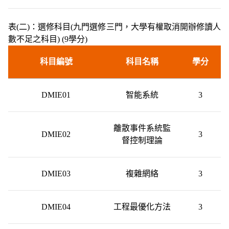
表(二)：選修科目(九門選修三門，大學有權取消開辦修讀人
數不足之科目) (9學分)
科目編號
科目名稱
學分
DMIE01
智能系統
3
離散事件系統監
DMIE02
3
督控制理論
DMIE03
複雜網絡
3
DMIE04
工程最優化方法
3