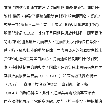
該研究的核心創新在於通過協同調控“動態螺距”和“非相干
散射”機理，突破了傳統熱致變色材料“顔色範圍窄、響應方
式單一”的瓶頸。具體而言，上層采用羥丙基纖維素(HPC)
膽甾型液晶(CLCs)，其分子呈周期性螺旋狀排列，隨著螺旋
間距(螺距)隨溫度升高而增大，從而顔色反射峰位在紫外、
藍、綠、紅和紅外的動態調節；而底層嵌入的熱致變色粉末
(TCPs)則通過主導黑白底色，從而通過控制非相干散射效
應，控制結構色的飽和度。因此，通過集成上層結構色羥丙
基纖維素膽甾型液晶（HPC CLCs）和底層熱致變色粉末
（TCPs），實現了複合器件從黑、白到紅、綠、藍
（RGB）的顔色轉換。此外，通過與導電碳油基底結合，
這些器件還展示了電熱多色顯示功能。進一步地，通過對底