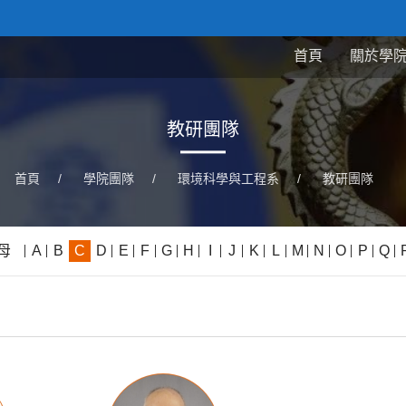
首頁
關於學
教研團隊
首頁
/
學院團隊
/
環境科學與工程系
/
教研團隊
母
A
B
C
D
E
F
G
H
I
J
K
L
M
N
O
P
Q