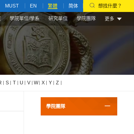
MUST
EN
繁體
简体
想找什麼？
院
學院單位/學系
研究單位
學院團隊
更多
R
S
T
U
V
W
X
Y
Z
學院團隊