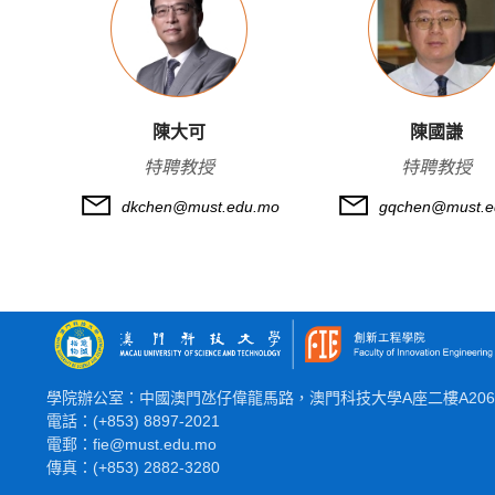
陳大可
陳國謙
特聘教授
特聘教授
dkchen@must.edu.mo
gqchen@must.e
學院辦公室：中國澳門氹仔偉龍馬路，澳門科技大學A座二樓A20
電話：(+853) 8897-2021
電郵：fie@must.edu.mo
傳真：(+853) 2882-3280