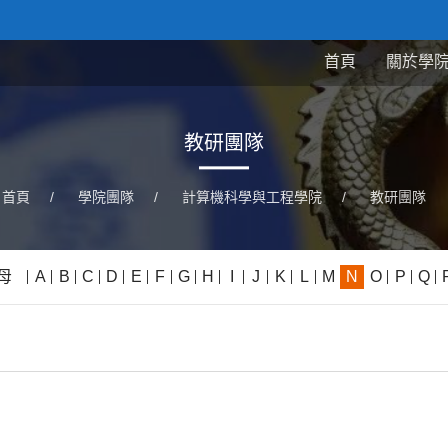
首頁
關於學
教研團隊
首頁
/
學院團隊
/
計算機科學與工程學院
/
教研團隊
母
A
B
C
D
E
F
G
H
I
J
K
L
M
N
O
P
Q