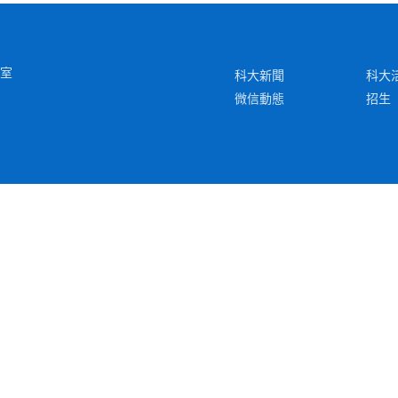
6室
科大新聞
科大
微信動態
招生