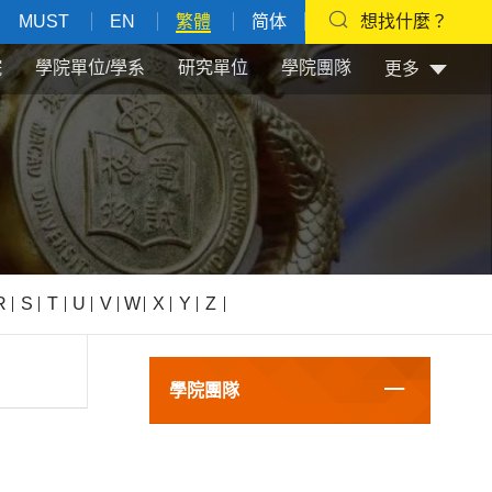
MUST
EN
繁體
简体
想找什麼？
院
學院單位/學系
研究單位
學院團隊
更多
R
S
T
U
V
W
X
Y
Z
學院團隊