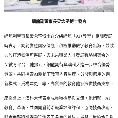
網龍副董事長梁念堅博士發言
網龍副董事長梁念堅博士在介紹網龍「
AI+
教育」相關發展
時表示，網龍響應國家倡議，積極推動數字教育出海，並致
力於打造靈活可擴展、與未來職業人才發展戰略相契合的
AI
教育平台。他提到，網龍期待與澳科大進一步整合優勢
資源，共同探索
AI
驅動下教育內容生産、分發與應用的創
新模式，爲構建更平等、高質量的教育體系提供技術支撑。
座談會上，澳科大代表團成員積極參與交流，他們就「
AI +
教育」革新、共同開發前沿職業培訓課程、協同技術攻關、
聯合申報科研課題等發表了各自的意見，爲雙方後續合作提