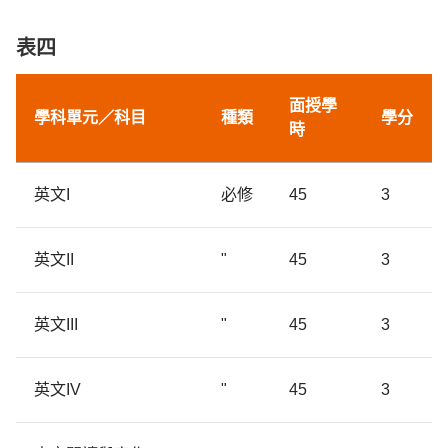
表四
面授
學
學科單元／
科目
種類
學分
時
英文I
必修
45
3
英文II
"
45
3
英文III
"
45
3
英文IV
"
45
3