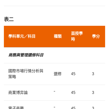
表二
面授
學
學科單元／
科目
種類
學分
時
商務與管理選修科目
國際市場行情分析與
選修
45
3
策略
商業博弈論
"
45
3
電子商務
"
45
3