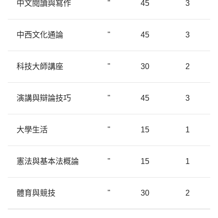
中文閱讀與寫作
"
45
3
中西文化通論
"
45
3
科技大師講座
"
30
2
演講與辯論技巧
"
45
3
大學生活
"
15
1
憲法與基本法概論
"
15
1
體育與競技
"
30
2