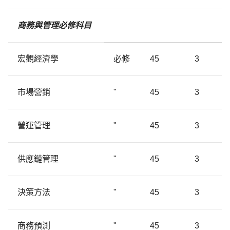
商務與管理必修科目
宏觀經濟學
必修
45
3
市場營銷
"
45
3
營運管理
"
45
3
供應鏈管理
"
45
3
決策方法
"
45
3
商務預測
"
45
3