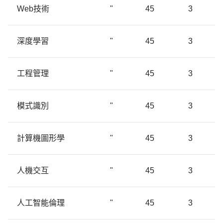
Web技術
"
45
3
深度學習
"
45
3
工程管理
"
45
3
模式識別
"
45
3
計算機圖形學
"
45
3
人機交互
"
45
3
人工智能倫理
"
45
3