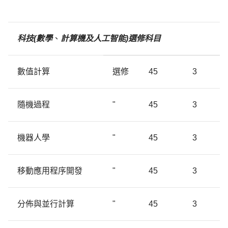
科技
(
數
學
、
計算機及人工智能)
選修
科目
數值計算
選修
45
3
隨機過程
"
45
3
機器人學
"
45
3
移動應用程序開發
"
45
3
分佈與並行計算
"
45
3