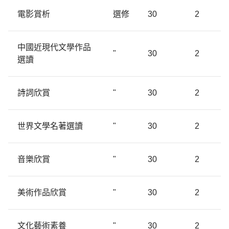
電影賞析
選修
30
2
中國近現代文學作品
"
30
2
選讀
詩詞欣賞
"
30
2
世界文學名著選讀
"
30
2
音樂欣賞
"
30
2
美術作品欣賞
"
30
2
文化藝術素養
"
30
2