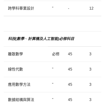
跨學科畢業設計
"
-
12
科技
(
數
學
、
計算機
及
人工智能)必修科目
離散數學
必修
45
3
線性代數
"
45
3
應用數學方法
"
45
3
數據結構與算法
"
45
3