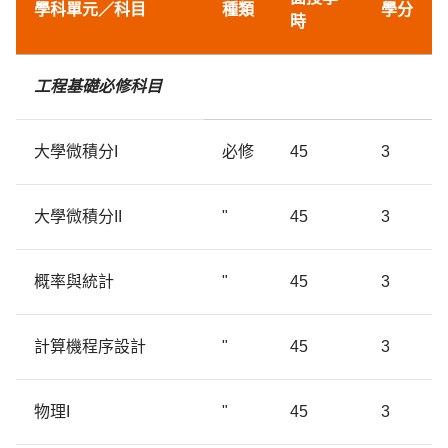
學科單元／
科目
種類
學分
時
工程基礎必修科目
大學微積分I
必修
45
3
大學微積分II
"
45
3
概率與統計
"
45
3
計算機程序設計
"
45
3
物理I
"
45
3