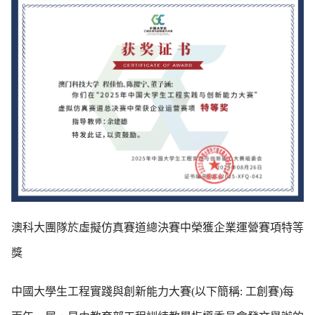
澳科大團隊於虛擬仿真賽道總決賽中榮獲
企業運營賽項特等
獎
中國大學生工程實踐與創新能力大賽(以下簡稱: 工創賽)每