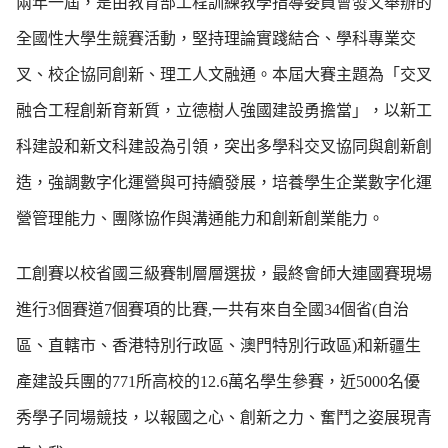
兩年一屆，是由教育部工程訓練教學指導委員會發文舉辦的
全國性大學生競賽活動，堅持理論實踐結合、學科專業交
叉、校企協同創新、理工人文融通。本屆大賽主題為「交叉
融合工程創新育新質，立德樹人強國建設勇擔當」，以新工
科建設和新文科建設為引領，突出多學科交叉協同與創新創
造，強調數字化運營與可持續發展，培養學生企業數字化運
營管理能力、團隊協作與溝通能力和創新創業能力。
工創賽以校省國三級賽制層層選拔，最終會師大連國賽現場
進行3個賽道7個賽項的比賽,一共有來自全國34個省(自治
區、直轄市、香港特別行政區、澳門特別行政區)和新疆生
產建設兵團的771所高校的12.6萬名學生參賽，近5000名優
秀學子同場競技，以報國之心、創新之力、奮鬥之姿展現青