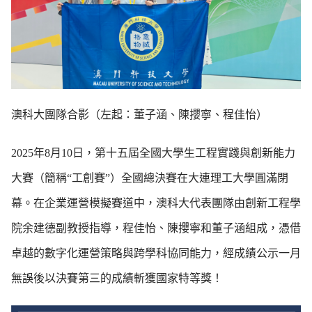
澳科大團隊合影（左起：董子涵、陳攖寧、程佳怡）
2025年8月10日，第十五屆全國大學生工程實踐與創新能力
大賽（簡稱“工創賽”）全國總決賽在大連理工大學圓滿閉
幕。在企業運營模擬賽道中，澳科大代表團隊由創新工程學
院余建德副教授指導，程佳怡、陳攖寧和董子涵組成，憑借
卓越的數字化運營策略與跨學科協同能力，經成績公示一月
無誤後以決賽第三的成績斬獲國家特等獎！