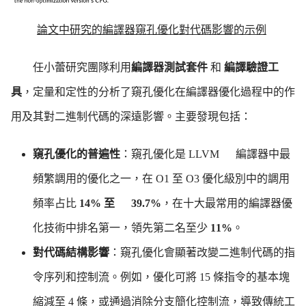
論文中研究的編譯器窺孔優化對代碼影響的示例
任小蕾
研究團隊利用
編譯器測試套件
和
編譯驗證工
具
，定量和定性的分析了窺孔優化在編譯器優化過程中的作
用及其對二進制代碼的深遠影響。主要發現包括：
窺孔優化的普遍性
：窺孔優化是
LLVM
編譯器中最
頻繁調用的優化之一，在
O1
至
O3
優化級別中的調用
頻率占比
14%
至
39.7%
，在十大最常用的編譯器優
化技術中排名第一，領先第二名至少
11%
。
對代碼結構影響
：窺孔優化會顯著改變二進制代碼的指
令序列和控制流。例如，優化可將
15
條指令的基本塊
縮減至
4
條，或通過消除分支簡化控制流，導致傳統工