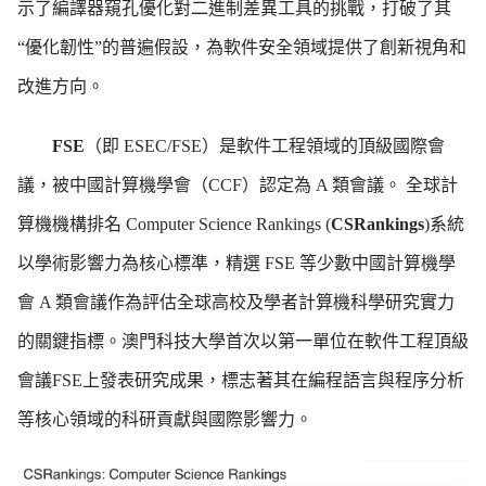
示了編譯器窺孔優化對二進制差異工具的挑戰，打破了其
“
優化韌性
”
的普遍假設，為軟件安全領域提供了創新視角和
改進方向。
FSE
（即
ESEC/FSE
）是軟件工程領域的頂級國際會
議，被
中國計算機學會（
CCF
）認定為
A
類會議。 全球計
算機機構排名
Computer Science Rankings (
CSRankings
)
系統
以學術影響力為核心標準，精選
FSE
等少數中國計算機學
會
A
類會議作為評估全球高校及學者計算機科學研究實力
的關鍵指標。澳門科技大學首次以第一單位在軟件工程頂級
會議
FSE
上發表研究成果，標志著其在編程語言與程序分析
等核心領域的科研貢獻與國際影響力。