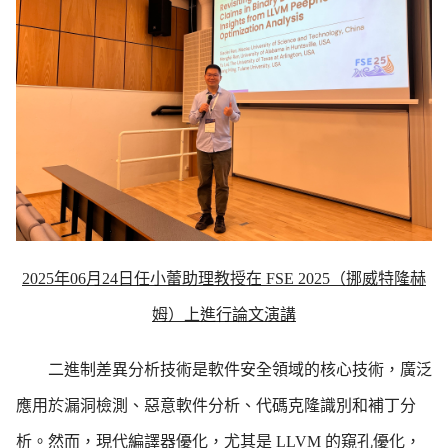
2025
年
06
月
24
日任小蕾
助理教授在
FSE 2025
（挪威特隆赫
姆）上進行論文演講
二進制差異分析技術是軟件安全領域的核心技術，廣泛
應用於漏洞檢測、惡意軟件分析、代碼克隆識別和補丁分
析。然而，現代編譯器優化，尤其是
LLVM
的窺孔優化，