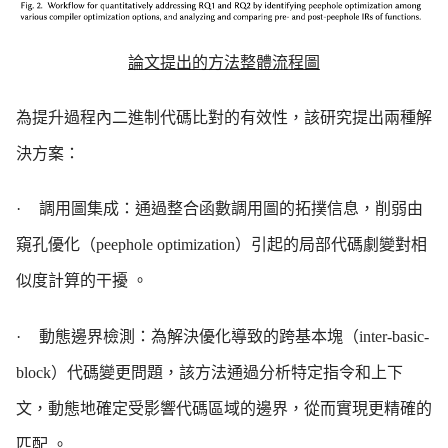
論文提出的方法整體流程圖
為提升過程內二進制代碼比對的有效性，該研究提出兩種解
決方案：
·
調用圖集成：通過整合函數調用圖的拓撲信息，削弱由
窺孔優化（
peephole optimization
）引起的局部代碼劇變對相
似度計算的干擾 。
·
動態邊界檢測：為解決優化導致的跨基本塊（
inter-basic-
block
）代碼變更問題，該方法通過分析特定指令和上下
文，動態地確定受影響代碼區域的邊界，從而實現更精確的
匹配 。