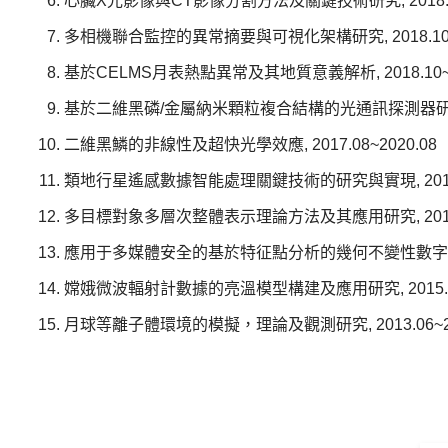
心臟X光影像與CT影像分割方法及關鍵技術研究, 2018.12
多相機聯合監控的異常摘要與可視化架構研究, 2018.10~2
基於CELMS月表熱點異常及其地質意義解析, 2018.10~2
基於二維黑磷/金屬納米顆粒複合結構的光通訊探測器研究, 20
二維黑鱗的非線性及超快光學效應, 2017.08~2020.08
類地行星遙感數據智能處理關鍵技術的研究與實現, 2017.0
多目標對象多層次整體表示理論方法及其應用研究, 2016.1
應用于多媒體安全的基於特征點分析的幾何不變性數字水印技術,
嫦娥微波輻射計數據的亮溫模型構建及應用研究, 2015.04~
月球等離子體環境的模擬，理論及觀測研究, 2013.06~20