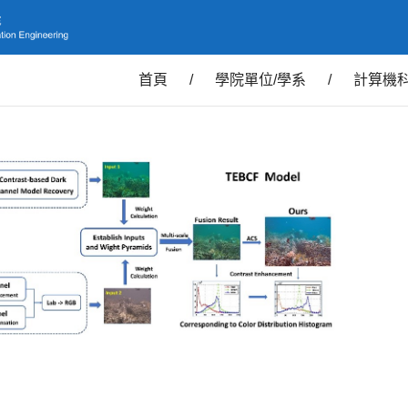
首頁
/
學院單位/學系
/
計算機