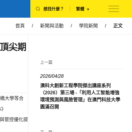
想找什麼？
繁體
首頁
/
新聞與活動
/
學院新聞
/
正文
際頂尖期
上一篇
2026/04/28
澳科大創新工程學院傑出講座系列
（2026）第三場 -「利用人工智能增強
橋大學等合
環境預測與風險管理」在澳門科技大學
圓滿召開
S》
的智能測試與管控優化提