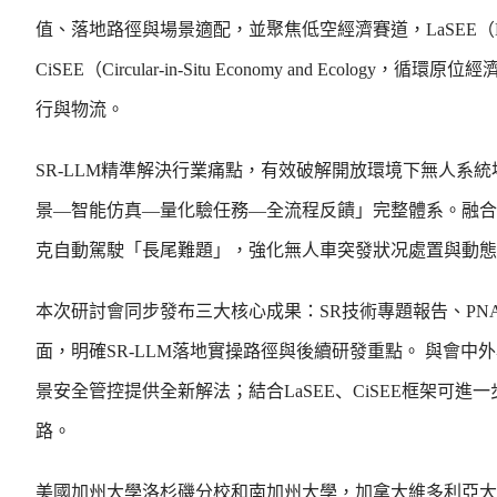
值、落地路徑與場景適配，並聚焦低空經濟賽道，LaSEE（Low-altit
CiSEE（Circular-in-Situ Economy and E
行與物流。
SR-LLM精準解決行業痛點，有效破解開放環境下無人系
景—智能仿真—量化驗任務—全流程反饋」完整體系。融合
克自動駕駛「長尾難題」，強化無人車突發狀况處置與動
本次研討會同步發布三大核心成果：SR技術專題報告、P
面，明確SR-LLM落地實操路徑與後續研發重點。 與會中
景安全管控提供全新解法；結合LaSEE、CiSEE框架
路。
美國加州大學洛杉磯分校和南加州大學，加拿大維多利亞大