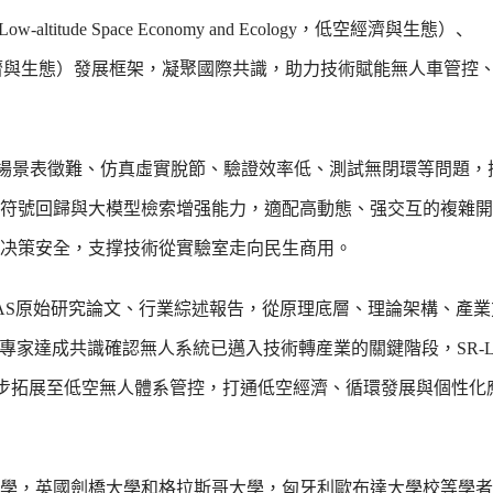
ude Space Economy and Ecology，低空經濟與生態）、
cology，循環原位經濟與生態）發展框架，凝聚國際共識，助力技術賦能無人車
統場景表徵難、仿真虛實脫節、驗證效率低、測試無閉環等問題，
符號回歸與大模型檢索增强能力，適配高動態、强交互的複雜開
態决策安全，支撑技術從實驗室走向民生商用。
NAS原始研究論文、行業綜述報告，從原理底層、理論架構、產
外專家達成共識確認無人系統已邁入技術轉産業的關鍵階段，SR-
可進一步拓展至低空無人體系管控，打通低空經濟、循環發展與個性
學，英國劍橋大學和格拉斯哥大學，匈牙利歐布達大學校等學者