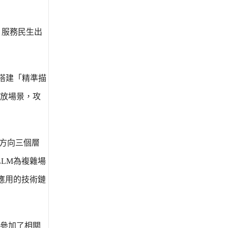
管控、服務民生出
搭建「精準描
放場景，攻
業方向三個層
LLM為複雜場
化應用的技術鏈
參加了相關